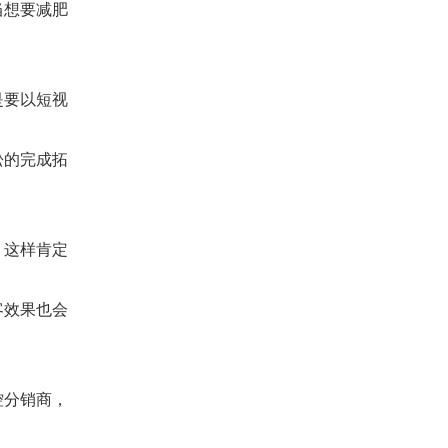
当想要减肥
是要以短视
松的完成拓
，这样肯定
客效果也会
控分销商，