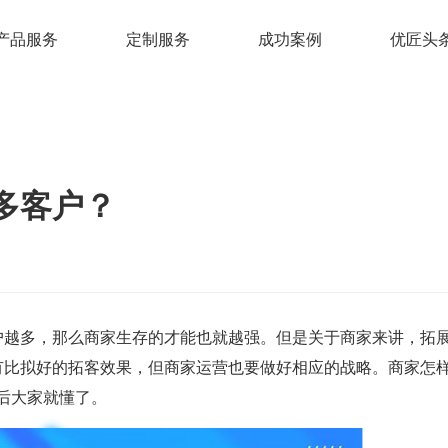
产品服务
定制服务
成功案例
优匠头
共享充电平台
电瓶车充电平台
手机共享充电
共
-自营版
共享充电桩解决方案
共享充电桩
共享充电
多客户？
-厂家版
共享充电柜解决方案
共享充电柜
共享充电
-重卡版
共享充电宝解决方案
共享换电柜
户越多，那么商家生存的才能也就越强。但是关于商家来讲，拓
-招商版
有比拟好的拓客效果，但商家运营也要做好相应的战略。商家怎
后大家就懂了。